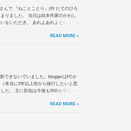
さんで 『ねことことり』(作 たてのひろ
じまりました。 当日は絵本作家のかわし
いをいただき、 あれよあれよという間
した。 本当にありがとうございます！
READ MORE »
もらいました。 偶然お越しいただき、絵
させていただきました。 ありがとうご
たら嬉しいです。 4月27日にシリーズ最
たんじょう』(作 たてのひろし 絵 かわ
るシリーズも、かわしまさんがサインを入
本のご用意がありますので、ぜひブック
きないでいました。bloggerはPCか
『あまがえるのかくれんぼ』 2作目『あ
（本当に3年以上前から移行したいと思
たんじょう』 作 たてのひろし 絵 かわ
た。 主に告知は今後もSNSを中心に
』原画展期間中にイベント2つ開催しま
うな雑感をnoteの方で更新していけた
期中イベント＞ 以下、ブックハウスカフ
READ MORE »
ggerで公開している過去記事の一部をnoteにも移行
す。 詳しくはこちらのイベントページ
す。日記、レポート、俳句は10年ほど
exhibition/content/948 イベント①舘野夜
生舐め腐っていて顔から火が吹き出しそ
野夜話」、（舘野鴻さんがバーテンダーと
していたり、この視点はこれからも大切
ャルゲストで、なかの真実さんがご登