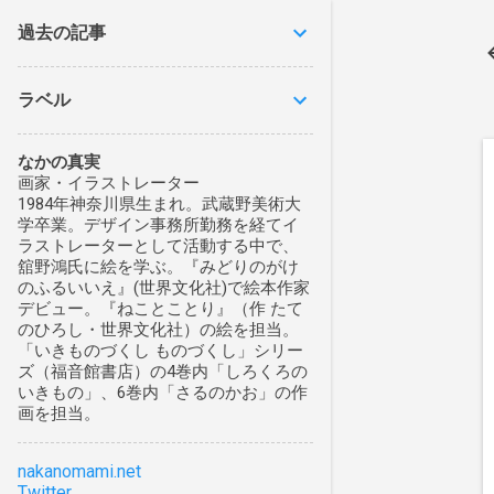
過去の記事
ラベル
なかの真実
画家・イラストレーター
1984年神奈川県生まれ。武蔵野美術大
学卒業。デザイン事務所勤務を経てイ
ラストレーターとして活動する中で、
舘野鴻氏に絵を学ぶ。『みどりのがけ
のふるいいえ』(世界文化社)で絵本作家
デビュー。『ねことことり』（作 たて
のひろし・世界文化社）の絵を担当。
「いきものづくし ものづくし」シリー
ズ（福音館書店）の4巻内「しろくろの
いきもの」、6巻内「さるのかお」の作
画を担当。
nakanomami.net
Twitter