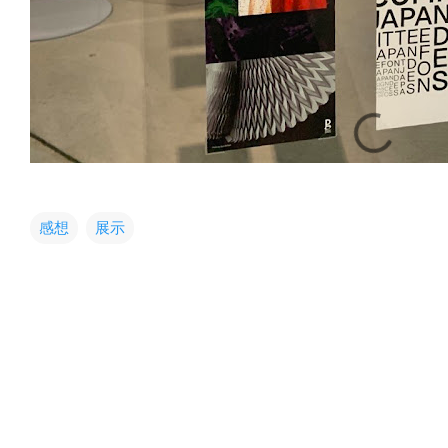
感想
展示
コ
メ
ン
ト