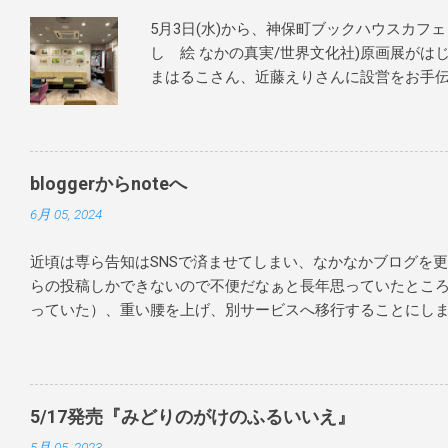
5月3日(水)から、神保町ブックハウスカフェ
し 絵 なかの真実/世界文化社)原画展がは
まはるこさん、近藤えりさんに設営をお手伝
にテキパキと綺麗に飾りつけしていただきま
当日はサインを60か70冊くらい？描かせて
本をご購入いただいたお客様には宛名も入れ
ざいます！ぜひお家で楽しんで読んでもらえ
bloggerからnoteへ
終章の3冊目が発売となった 『あまがえるの
6月 05, 2024
しまはるこ/世界文化社)含む、 あまがえ
れていましたよ。 今ならたくさんのサイン
近頃は専ら告知はSNSで済ませてしまい、なかなかブログを更新で
ハウスカフェさんへお越しください！ 1作目
らの投稿しかできないので不便だなぁと長年思っていたところ
まがえるのぼうけん』 3作目『あまがえるの
っていた）、重い腰を上げ、別サービスへ移行することにしまし
しまはるこ（世界文化社） 『ねことことり
発信していきますが、noteを新たに立ち上げたので、日記のよ
す。 ぜひチェックしてみてください！ ＜会
らと思います。 https://note.com/maminakano/ blo
ェさんの告知文を一部転載させていただきま
しています。主に、日記、レポート、俳句、直近の告知などで
をご覧ください♪ https://bookhousecafe.jp/
前の内容ばかりで、当時の自分の拙い文章を読み返すと、人
話SP ゲスト：なかの真実 おなじみ「舘
5/17発売『みどりのがけのふるいいえ』
うになりましたが、一方で現在とあまり変わらない考え方を
なっていろいろお話する時間）に、 スペシ
5月 05, 2023