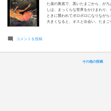
た崖の奥底で、黒いたまごから、がろ
しは、まっくらな世界をかけまわり、
ときに襲われてボロボロになりながら
大きくなると、オスと出会い、たまご
えるように赤い体とともに、その一生
界で、ひとつのドラマが終わったとき
コメントを投稿
と、そこに生きる小さな虫の大きな一
間たちの社会を濃密に描き出した怪作
文化賞を受賞した著者が、取材に約10
ィンルーム で 「舘野鴻『がろあむ
その他の投稿
Ⅱ〜」 が、10月1日から始まりまし
で、ほぼ毎日イベントが開催され
り」イベントに参加しました。 ハイ
の両方を実施)とのことで、原画をま
択。 ダーウィンルームならではの立
た。パネル立てが迷路のようになっ
るような感覚に…。 原画には只々圧
の・自然に向けた愛と尊敬と恐怖(畏怖？
んでも毎回新しい感情が生まれます。