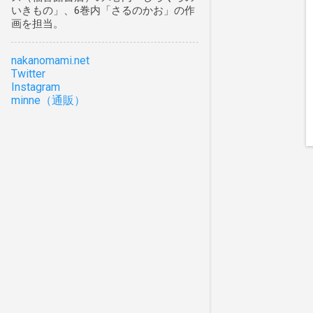
いきもの」、6巻内「さるのかお」の作
1月
1
画を担当。
2021
7
nakanomami.net
10月
3
Twitter
Instagram
8月
1
minne（通販）
7月
2
1月
1
2020
9
10月
1
舘野鴻「がろあむし」絵本原画
展〜死ぬこと・生きることⅡ〜
絵本・読み語りイベント
8月
1
7月
3