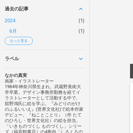
過去の記事
2024
1
6月
1
もっと見る
2023
5
5月
3
ラベル
4月
1
1月
1
なかの真実
画家・イラストレーター
2022
8
1984年神奈川県生まれ。武蔵野美術大
学卒業。デザイン事務所勤務を経てイ
12月
1
ラストレーターとして活動する中で、
舘野鴻氏に絵を学ぶ。『みどりのがけ
10月
3
のふるいいえ』(世界文化社)で絵本作家
デビュー。『ねことことり』（作 たて
9月
2
のひろし・世界文化社）の絵を担当。
「いきものづくし ものづくし」シリー
3月
1
ズ（福音館書店）の4巻内「しろくろの