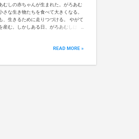
あむしの赤ちゃんが生まれた。がろあむ
小さな生き物たちを食べて大きくなる。
も、生きるために走りつづける。 やがて
を産む。しかしある日、がろあむしは燃
を終える。だれも知らない地下の暗黒世
、町は―― 地下の暗黒世界に広がる宇宙
READ MORE »
生。そして、おなじ地平で変わりゆく人
。『つちはんみょう』で小学館児童出版
年を費やした渾身の絵本。 下北沢ダーウ
し』絵本原画展〜死ぬこと・生きること
た。情熱の7日間スケジュールということ
ています。2日目の今日、「絵本・読み語
ブリッド開催(リアル会場／オンライン
ずは見たい！と思い、リアル会場参加を選
体的な展示空間で、とても引き込まれまし
ていて、まるで虫になって土の中を歩き回
倒されて言葉も出ません。全てのいきも
)が注ぎ込まれていて、絵本を何度読
皆さん口々に言っているそうですが、本