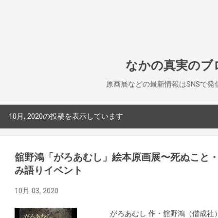
スキップしてメイン コンテンツに移動
なかの真実のブ
原画展などの最新情報はSNSで発
10月, 2020の投稿を表示しています
投
稿
舘野鴻「がろあむし」絵本原画展〜死ぬこと
み語りイベント
10月 03, 2020
がろあむし 作・舘野鴻（偕成社） 