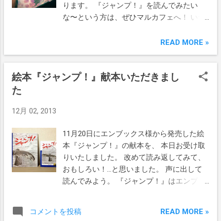
ります。 『ジャンプ！』を読んでみたい
な〜という方は、ぜひマルカフェへ！ いつ
も美しいシェフはおいしいお食事を、 涙が
出るほど話がおもしろいマスターは、 ほっ
READ MORE »
と一息つける珈琲を淹れてくれます。 そし
て早速、マルカフェブログでも宣伝してく
絵本『ジャンプ！』献本いただきまし
ださいました。 ありがとうございます！
http://ameblo.jp/malucafe/entry-
た
11719512681.html 写真はマルカフェの週変
12月 02, 2013
わりランチプレート。 野菜とお肉が盛りだ
くさん！ 向かいではマスターが『ジャン
11月20日にエンブックス様から発売した絵
プ！』を読んでいます笑。 ◆◆◆ 御嶽神社
本『ジャンプ！』の献本を、 本日お受け取
裏 Malu Cafe（マルカフェ） 週末だけひっ
りいたしました。 改めて読み返してみて、
そりオープンする、大人のためのギャラリ
おもしろい！…と思いました。 声に出して
ーカフェ。 営業時間 11:00-17:00 〒145-
読んでみよう。 『ジャンプ！』はエンブッ
0073 大田区北嶺町37－2 TEL/FAX:03-6425-
クス様公式サイトからご注文いただけま
8951 MAIL: chef＠malucafe.com
す。 ぜひお読みください！
http://www.malucafe.com/ 東急池上線「御
READ MORE »
コメントを投稿
http://enbooks.jp/jump/
嶽山駅」より徒歩２分／「多摩川駅」より