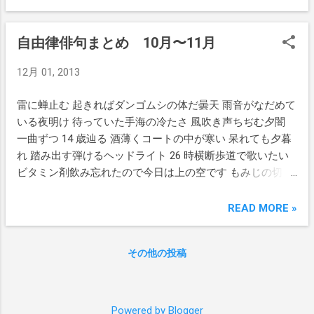
徒歩17分
自由律俳句まとめ 10月〜11月
12月 01, 2013
雷に蝉止む 起きればダンゴムシの体だ曇天 雨音がなだめて
いる夜明け 待っていた手海の冷たさ 風吹き声ちぢむ夕闇
一曲ずつ 14 歳辿る 酒薄くコートの中が寒い 呆れても夕暮
れ 踏み出す弾けるヘッドライト 26 時横断歩道で歌いたい
ビタミン剤飲み忘れたので今日は上の空です もみじの切っ
先あおを刺す 黒濃く晴れた夜 老猫だった時のにおいに顔浸
す ◆◆◆ 無季定型◆◆◆ 何もかも止まった深夜の歩道橋
READ MORE »
焦燥を電子レンジにかけ深夜 音は無く私を笑う猫の口 銀い
ろの毛並み光らせ月と笑む 体重計冬の始まり指している
その他の投稿
Powered by Blogger