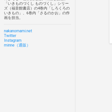
「いきものづくし ものづくし」シリー
3月
1
ズ（福音館書店）の4巻内「しろくろの
いきもの」、6巻内「さるのかお」の作
1月
1
画を担当。
2021
7
nakanomami.net
10月
3
Twitter
Instagram
8月
1
minne（通販）
7月
2
1月
1
2020
9
10月
1
8月
1
7月
3
5月
1