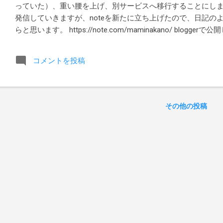
っていた）、重い腰を上げ、別サービスへ移行することにしまし
発信していきますが、noteを新たに立ち上げたので、日記のよ
らと思います。 https://note.com/maminakano/ blo
しています。主に、日記、レポート、俳句、直近の告知などで
前の内容ばかりで、当時の自分の拙い文章を読み返すと、人
コメントを投稿
うになりましたが、一方で現在とあまり変わらない考え方を
にしたいと感じるような面もあって、移行をきっかけに過去
いものだなぁと。 なので今後気が向いたらまた日記を書いて
クそうなnoteを利用することにしました。そんなわけで、blo
その他の投稿
や刊行物などのお知らせは、主にX,Instagramで引き続き発信
となったらまたbloggerに戻すかもしれません。サービスが終了
おきたいと思います。 今後ともどうぞよろしくお願いします