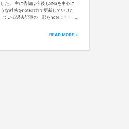
た。 主に告知は今後もSNSを中心に
うな雑感をnoteの方で更新していけた
ggerで公開している過去記事の一部をnoteにも移行
す。日記、レポート、俳句は10年ほど
生舐め腐っていて顔から火が吹き出しそ
READ MORE »
していたり、この視点はこれからも大切
の自分を読み返してみたらけっこう面白
いきたいと思い、スマホからも更新がラ
ggerでの更新は以上となります。 原画展
していきます。 万が一、noteが合わない
しない限り、こちらのbloggerは残して
！