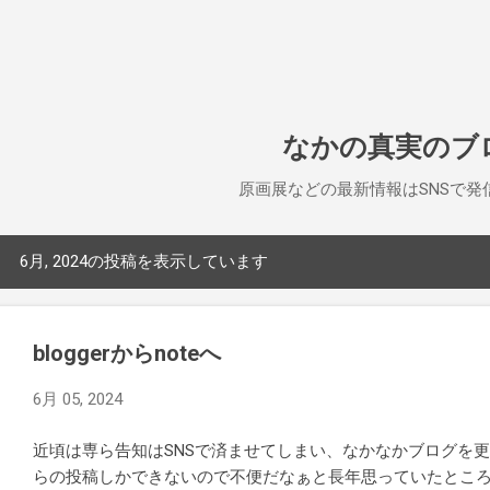
スキップしてメイン コンテンツに移動
なかの真実のブ
原画展などの最新情報はSNSで発
6月, 2024の投稿を表示しています
投
稿
bloggerからnoteへ
6月 05, 2024
近頃は専ら告知はSNSで済ませてしまい、なかなかブログを更新で
らの投稿しかできないので不便だなぁと長年思っていたところ