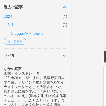
過去の記事
2024
1
6月
1
bloggerからnoteへ
もっと見る
2023
5
5月
3
ラベル
4月
1
1月
1
なかの真実
画家・イラストレーター
2022
8
1984年神奈川県生まれ。武蔵野美術大
学卒業。デザイン事務所勤務を経てイ
12月
1
ラストレーターとして活動する中で、
舘野鴻氏に絵を学ぶ。『みどりのがけ
10月
3
のふるいいえ』(世界文化社)で絵本作家
デビュー。『ねことことり』（作 たて
9月
2
のひろし・世界文化社）の絵を担当。