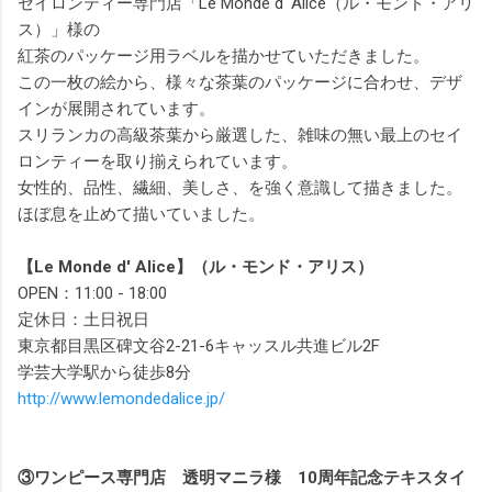
セイロンティー専門店「Le Monde d' Alice（ル・モンド・アリ
ス）」様の
紅茶のパッケージ用ラベルを描かせていただきました。
この一枚の絵から、様々な茶葉のパッケージに合わせ、デザ
インが展開されています。
スリランカの高級茶葉から厳選した、雑味の無い最上のセイ
ロンティーを取り揃えられています。
女性的、品性、繊細、美しさ、を強く意識して描きました。
ほぼ息を止めて描いていました。
【Le Monde d' Alice】（ル・モンド・アリス）
OPEN：11:00 - 18:00
定休日：土日祝日
東京都目黒区碑文谷2-21-6キャッスル共進ビル2F
学芸大学駅から徒歩8分
http://www.lemondedalice.jp/
③ワンピース専門店 透明マニラ様 10周年記念テキスタイ