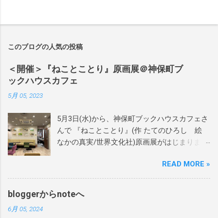
このブログの人気の投稿
＜開催＞『ねことことり』原画展＠神保町ブ
ックハウスカフェ
5月 05, 2023
5月3日(水)から、神保町ブックハウスカフェさ
んで 『ねことことり』(作 たてのひろし 絵
なかの真実/世界文化社)原画展がはじまりまし
た。 当日は絵本作家のかわしまはるこさん、
READ MORE »
近藤えりさんに設営をお手伝いをいただき、
あれよあれよという間にテキパキと綺麗に飾
りつけしていただきました。 本当にありがと
bloggerからnoteへ
うございます！ 当日はサインを60か70冊くら
6月 05, 2024
い？描かせてもらいました。 偶然お越しいた