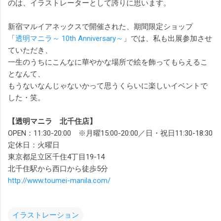
のは、イラストレーターとして誇りに思います。
新宿マルイアネックスで開催された、期間限定ショップ
「
透明マニラ～ 10th Anniversary～
」では、私も出展参加させ
ていただき、
一生のうちにこんなに華やかな場所で絵を飾ってもらえるこ
となんて、
もうないなんじゃないかって思うくらいに楽しいイベントで
した・笑。
【透明マニラ 北千住店】
OPEN：11:30-20:00 ※月曜15:00-20:00／日・祝日11:30-18:30
定休日：火曜日
東京都足立区千住4丁目19-14
北千住駅から西口から徒歩5分
http://www.toumei-manila.com/
イラストレーション