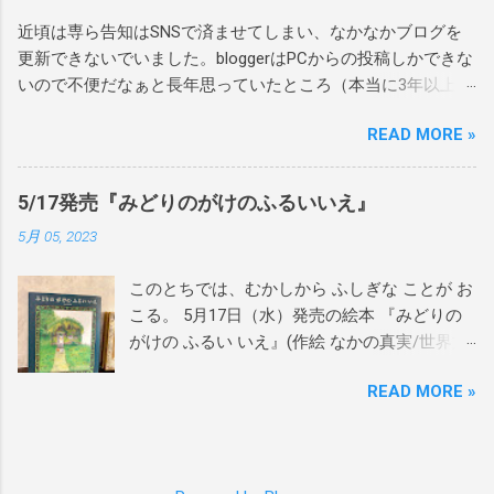
だき、絵本をご購入いただいたお客様には宛
近頃は専ら告知はSNSで済ませてしまい、なかなかブログを
名も入れさせていただきました。 ありがとう
更新できないでいました。bloggerはPCからの投稿しかできな
ございます！ぜひお家で楽しんで読んでもら
いので不便だなぁと長年思っていたところ（本当に3年以上前
えたら嬉しいです。 4月27日にシリーズ最終章
から移行したいと思っていた）、重い腰を上げ、別サービス
の3冊目が発売となった 『あまがえるのたんじ
READ MORE »
へ移行することにしました。 主に告知は今後もSNSを中心に
ょう』(作 たてのひろし 絵 かわしまはるこ/
発信していきますが、noteを新たに立ち上げたので、日記の
世界文化社)含む、 あまがえるシリーズも、か
ような雑感をnoteの方で更新していけたらと思います。
わしまさんがサインを入れていましたよ。 今
5/17発売『みどりのがけのふるいいえ』
https://note.com/maminakano/ bloggerで公開している過去記
ならたくさんのサイン本のご用意があります
5月 05, 2023
事の一部をnoteにも移行しています。主に、日記、レポー
ので、ぜひブックハウスカフェさんへお越し
ト、俳句、直近の告知などです。日記、レポート、俳句は10
ください！ 1作目『あまがえるのかくれんぼ』
このとちでは、むかしから ふしぎな ことが お
年ほど前の内容ばかりで、当時の自分の拙い文章を読み返す
2作目『あまがえるのぼうけん』 3作目『あま
こる。 5月17日（水）発売の絵本 『みどりの
と、人生舐め腐っていて顔から火が吹き出しそうになりまし
がえるのたんじょう』 作 たてのひろし 絵 か
がけの ふるい いえ』(作絵 なかの真実/世界文
たが、一方で現在とあまり変わらない考え方をしていたり、
わしまはるこ（世界文化社） 『ねことこと
化社)の見本が到着🌿 2021年に月刊誌として発
この視点はこれからも大切にしたいと感じるような面もあっ
り』原画展期間中にイベント2つ開催します。
READ MORE »
行された絵本がハードカバー化。 絵や文章を
て、移行をきっかけに過去の自分を読み返してみたらけっこ
ぜひチェックしてみてください！ ＜会期中イ
加筆・推敲し直し、満足のいく1冊となりまし
う面白いものだなぁと。 なので今後気が向いたらまた日記を
ベント＞ 以下、ブックハウスカフェさんの告
た。 ぜひご覧いただけたら嬉しいです。
書いていきたいと思い、スマホからも更新がラクそうなnote
知文を一部転載させていただきます。 詳しく
◆◆◆◆◆ 5月4日、5日に開催の「上野の森親
を利用することにしました。そんなわけで、bloggerでの更新
はこちらのイベントページをご覧ください♪