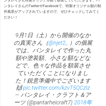
ンタレイさん特製オリジナル額で額装していただきます。パ
ンタレイさんのTwitterやFacebookで、特製オリジナル額の制
作風景がアップされていますので、ぜひチェックしてみてく
ださい！
9月1日（土）から開催のなか
の真実さん（
@njet2_
）の個展
では、パンタレイで作った丸
額や塗装額、小さな額などな
どで、色々な作品を額装させ
ていただくことになりまし
た！鋭意準備中でございます
🙌
pic.twitter.com/kzvT5QCzIz
— パンタレイ・クラフト＆ア
ーツ (@pantarheicraft7)
2018年