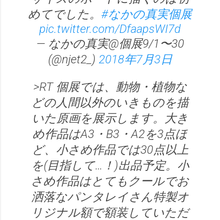
めてでした。
#なかの真実個展
pic.twitter.com/DfaapsWI7d
— なかの真実@個展9/1〜30
(@njet2_)
2018年7月3日
>RT 個展では、動物・植物な
どの人間以外のいきものを描
いた原画を展示します。大き
め作品はA3・B3・A2を3点ほ
ど、小さめ作品では30点以上
を(目指して…！)出品予定。小
さめ作品はとてもクールでお
洒落なパンタレイさん特製オ
リジナル額で額装していただ