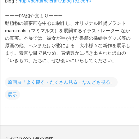
Blog：
http://pantarheicraft7.blog.fc2.com/
ーーーDM紹介文よりーーー
動植物の細密画を中心に制作し、オリジナル雑貨ブランド
mamimals（マミマルズ）を展開するイラストレーター なか
の真実。本展では、彼女が手がけた書籍の挿絵やグッズ等の
原画の他、ペンまたは水彩による、大小様々な新作を展示し
ます。素直な目で見つめ、表情豊かに描き出された沢山の
「いきもの」たちに、ぜひ会いにいらしてください。
原画展「よく観る・たくさん見る・なんども視る」
展示