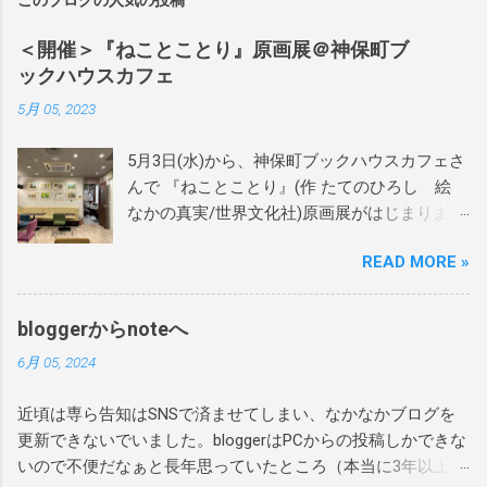
このブログの人気の投稿
＜開催＞『ねことことり』原画展＠神保町ブ
ックハウスカフェ
5月 05, 2023
5月3日(水)から、神保町ブックハウスカフェさ
んで 『ねことことり』(作 たてのひろし 絵
なかの真実/世界文化社)原画展がはじまりまし
た。 当日は絵本作家のかわしまはるこさん、
READ MORE »
近藤えりさんに設営をお手伝いをいただき、
あれよあれよという間にテキパキと綺麗に飾
りつけしていただきました。 本当にありがと
bloggerからnoteへ
うございます！ 当日はサインを60か70冊くら
6月 05, 2024
い？描かせてもらいました。 偶然お越しいた
だき、絵本をご購入いただいたお客様には宛
近頃は専ら告知はSNSで済ませてしまい、なかなかブログを
名も入れさせていただきました。 ありがとう
更新できないでいました。bloggerはPCからの投稿しかできな
ございます！ぜひお家で楽しんで読んでもら
いので不便だなぁと長年思っていたところ（本当に3年以上前
えたら嬉しいです。 4月27日にシリーズ最終章