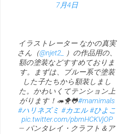
7月4日
イラストレーター なかの真実
さん（
@njet2_
）の作品用の、
額の塗装などすすめておりま
す。まずは、ブルー系で塗装
した子たちから額装しまし
た。かわいくてテンション上
がります！🦔🐥🐸
#mamimals
#ハリネズミ
#カエル
#ひよこ
pic.twitter.com/pbmHCKVjOP
— パンタレイ・クラフト＆ア