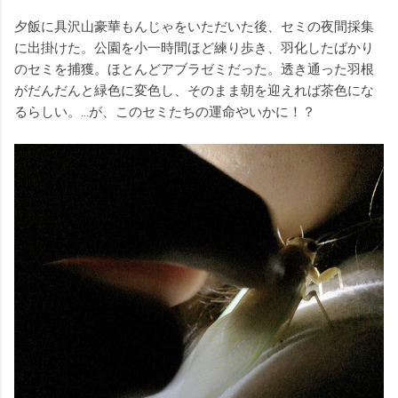
夕飯に具沢山豪華もんじゃをいただいた後、セミの夜間採集
に出掛けた。公園を小一時間ほど練り歩き、羽化したばかり
のセミを捕獲。ほとんどアブラゼミだった。透き通った羽根
がだんだんと緑色に変色し、そのまま朝を迎えれば茶色にな
るらしい。…が、このセミたちの運命やいかに！？