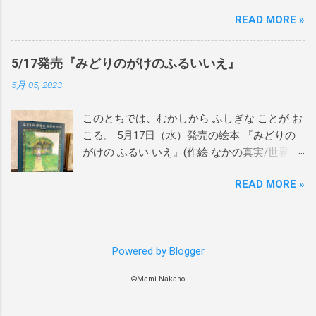
から移行したいと思っていた）、重い腰を上げ、別サービス
の3冊目が発売となった 『あまがえるのたんじ
READ MORE »
へ移行することにしました。 主に告知は今後もSNSを中心に
ょう』(作 たてのひろし 絵 かわしまはるこ/
発信していきますが、noteを新たに立ち上げたので、日記の
世界文化社)含む、 あまがえるシリーズも、か
ような雑感をnoteの方で更新していけたらと思います。
わしまさんがサインを入れていましたよ。 今
5/17発売『みどりのがけのふるいいえ』
https://note.com/maminakano/ bloggerで公開している過去記
ならたくさんのサイン本のご用意があります
5月 05, 2023
事の一部をnoteにも移行しています。主に、日記、レポー
ので、ぜひブックハウスカフェさんへお越し
ト、俳句、直近の告知などです。日記、レポート、俳句は10
ください！ 1作目『あまがえるのかくれんぼ』
このとちでは、むかしから ふしぎな ことが お
年ほど前の内容ばかりで、当時の自分の拙い文章を読み返す
2作目『あまがえるのぼうけん』 3作目『あま
こる。 5月17日（水）発売の絵本 『みどりの
と、人生舐め腐っていて顔から火が吹き出しそうになりまし
がえるのたんじょう』 作 たてのひろし 絵 か
がけの ふるい いえ』(作絵 なかの真実/世界文
たが、一方で現在とあまり変わらない考え方をしていたり、
わしまはるこ（世界文化社） 『ねことこと
化社)の見本が到着🌿 2021年に月刊誌として発
この視点はこれからも大切にしたいと感じるような面もあっ
り』原画展期間中にイベント2つ開催します。
READ MORE »
行された絵本がハードカバー化。 絵や文章を
て、移行をきっかけに過去の自分を読み返してみたらけっこ
ぜひチェックしてみてください！ ＜会期中イ
加筆・推敲し直し、満足のいく1冊となりまし
う面白いものだなぁと。 なので今後気が向いたらまた日記を
ベント＞ 以下、ブックハウスカフェさんの告
た。 ぜひご覧いただけたら嬉しいです。
書いていきたいと思い、スマホからも更新がラクそうなnote
知文を一部転載させていただきます。 詳しく
◆◆◆◆◆ 5月4日、5日に開催の「上野の森親
を利用することにしました。そんなわけで、bloggerでの更新
はこちらのイベントページをご覧ください♪
Powered by Blogger
子ブックフェスタ」 にて、 5月17日発売『み
は以上となります。 原画展や刊行物などのお知らせは、主に
https://bookhousecafe.jp/exhibition/content/94
どりのがけのふるいいえ』を冊数限定先行販
X,Instagramで引き続き発信していきます。 万が一、noteが合
8 イベント①舘野夜話SP ゲスト：なかの真
©Mami Nakano
売します。 「上野の森親子ブックフェスタ」
わないとなったらまたbloggerに戻すかもしれません。サービ
実 おなじみ「舘野夜話」、（舘野鴻さんがバ
にお越しの際には、ぜひ世界文化社さんのブ
スが終了しない限り、こちらのbloggerは残しておきたいと思
ーテンダーとなっていろいろお話する時間）