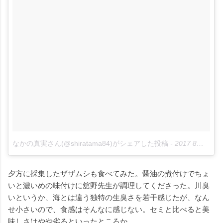
なかの真実さん(@shiratama84)がシェアした投稿
-
2017 8月 7 4:07午前 PDT
夕方に採集したザザムシも食べてみた。醤油の煮付けでちょ
いと濃いめの味付けに舘野先生が調理してくださった。川臭
いというか、海とは違う独特の生臭さを若干感じたが、なん
せ小さいので、食感はそんなに感じない。セミと比べると美
味しさはやや劣るといったところか…。