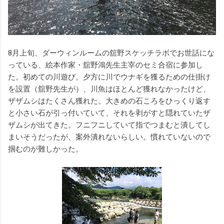
8月上旬、ダーウィンルームの舘野スケッチラボでお世話にな
っている、絵本作家・舘野鴻先生主宰のセミ合宿に参加し
た。初めての川遊び。夕方に川でウナギを獲るための仕掛け
を設置（舘野先生が）、川魚はほとんど獲れなかったけど、
ザザムシはたくさん獲れた。大きめの石ころをひっくり返す
と小さい石が引っ付いていて、それを剥がすと隠れていたザ
ザムシが出てきた。フニフニしていて指でつまむと潰してし
まいそうだったが、案外潰れないらしい。慣れていないので
掴むのが難しかった。