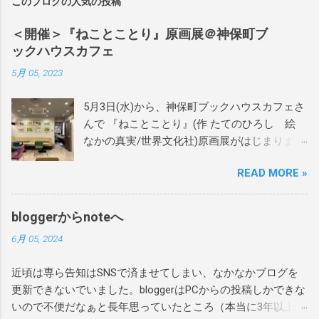
このブログの人気の投稿
＜開催＞『ねことことり』原画展＠神保町ブ
ックハウスカフェ
5月 05, 2023
5月3日(水)から、神保町ブックハウスカフェさ
んで 『ねことことり』(作 たてのひろし 絵
なかの真実/世界文化社)原画展がはじまりまし
た。 当日は絵本作家のかわしまはるこさん、
READ MORE »
近藤えりさんに設営をお手伝いをいただき、
あれよあれよという間にテキパキと綺麗に飾
りつけしていただきました。 本当にありがと
bloggerからnoteへ
うございます！ 当日はサインを60か70冊くら
6月 05, 2024
い？描かせてもらいました。 偶然お越しいた
だき、絵本をご購入いただいたお客様には宛
近頃は専ら告知はSNSで済ませてしまい、なかなかブログを
名も入れさせていただきました。 ありがとう
更新できないでいました。bloggerはPCからの投稿しかできな
ございます！ぜひお家で楽しんで読んでもら
いので不便だなぁと長年思っていたところ（本当に3年以上前
えたら嬉しいです。 4月27日にシリーズ最終章