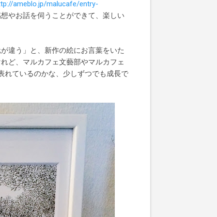
ttp://ameblo.jp/malucafe/entry-
感想やお話を伺うことができて、楽しい
元が違う」と、新作の絵にお言葉をいた
けれど、マルカフェ文藝部やマルカフェ
果が表れているのかな、少しずつでも成長で