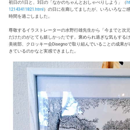
初日の1日と、3日の「なかのちゃんとおしゃべりしよう」（
h
12143411821.html
）の日に在廊してましたが、いろいろなご
時間を過ごしました。
尊敬するイラストレーターの水野行雄先生から「今までと次
だけたのがとても嬉しかったです。褒められ過ぎな気もする
美術部、クロッキー会Disegnoで取り組んでいることの成
きているのかなと実感できました。