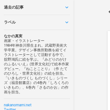
過去の記事
ラベル
なかの真実
画家・イラストレーター
1984年神奈川県生まれ。武蔵野美術大
学卒業。デザイン事務所勤務を経てイ
ラストレーターとして活動する中で、
舘野鴻氏に絵を学ぶ。『みどりのがけ
のふるいいえ』(世界文化社)で絵本作家
デビュー。『ねことことり』（作 たて
のひろし・世界文化社）の絵を担当。
「いきものづくし ものづくし」シリー
ズ（福音館書店）の4巻内「しろくろの
いきもの」、6巻内「さるのかお」の作
画を担当。
nakanomami.net
Twitter