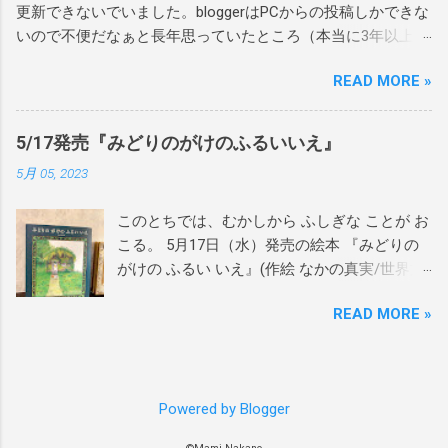
更新できないでいました。bloggerはPCからの投稿しかできな
ございます！ぜひお家で楽しんで読んでもら
いので不便だなぁと長年思っていたところ（本当に3年以上前
えたら嬉しいです。 4月27日にシリーズ最終章
から移行したいと思っていた）、重い腰を上げ、別サービス
の3冊目が発売となった 『あまがえるのたんじ
READ MORE »
へ移行することにしました。 主に告知は今後もSNSを中心に
ょう』(作 たてのひろし 絵 かわしまはるこ/
発信していきますが、noteを新たに立ち上げたので、日記の
世界文化社)含む、 あまがえるシリーズも、か
ような雑感をnoteの方で更新していけたらと思います。
わしまさんがサインを入れていましたよ。 今
5/17発売『みどりのがけのふるいいえ』
https://note.com/maminakano/ bloggerで公開している過去記
ならたくさんのサイン本のご用意があります
5月 05, 2023
事の一部をnoteにも移行しています。主に、日記、レポー
ので、ぜひブックハウスカフェさんへお越し
ト、俳句、直近の告知などです。日記、レポート、俳句は10
ください！ 1作目『あまがえるのかくれんぼ』
このとちでは、むかしから ふしぎな ことが お
年ほど前の内容ばかりで、当時の自分の拙い文章を読み返す
2作目『あまがえるのぼうけん』 3作目『あま
こる。 5月17日（水）発売の絵本 『みどりの
と、人生舐め腐っていて顔から火が吹き出しそうになりまし
がえるのたんじょう』 作 たてのひろし 絵 か
がけの ふるい いえ』(作絵 なかの真実/世界文
たが、一方で現在とあまり変わらない考え方をしていたり、
わしまはるこ（世界文化社） 『ねことこと
化社)の見本が到着🌿 2021年に月刊誌として発
この視点はこれからも大切にしたいと感じるような面もあっ
り』原画展期間中にイベント2つ開催します。
READ MORE »
行された絵本がハードカバー化。 絵や文章を
て、移行をきっかけに過去の自分を読み返してみたらけっこ
ぜひチェックしてみてください！ ＜会期中イ
加筆・推敲し直し、満足のいく1冊となりまし
う面白いものだなぁと。 なので今後気が向いたらまた日記を
ベント＞ 以下、ブックハウスカフェさんの告
た。 ぜひご覧いただけたら嬉しいです。
書いていきたいと思い、スマホからも更新がラクそうなnote
知文を一部転載させていただきます。 詳しく
◆◆◆◆◆ 5月4日、5日に開催の「上野の森親
を利用することにしました。そんなわけで、bloggerでの更新
はこちらのイベントページをご覧ください♪
Powered by Blogger
子ブックフェスタ」 にて、 5月17日発売『み
は以上となります。 原画展や刊行物などのお知らせは、主に
https://bookhousecafe.jp/exhibition/content/94
どりのがけのふるいいえ』を冊数限定先行販
X,Instagramで引き続き発信していきます。 万が一、noteが合