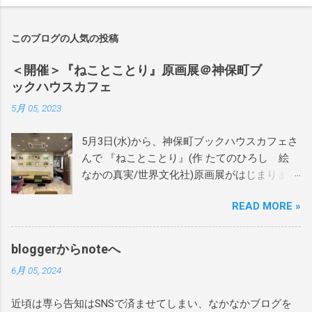
このブログの人気の投稿
＜開催＞『ねことことり』原画展＠神保町ブ
ックハウスカフェ
5月 05, 2023
5月3日(水)から、神保町ブックハウスカフェさ
んで 『ねことことり』(作 たてのひろし 絵
なかの真実/世界文化社)原画展がはじまりまし
た。 当日は絵本作家のかわしまはるこさん、
READ MORE »
近藤えりさんに設営をお手伝いをいただき、
あれよあれよという間にテキパキと綺麗に飾
りつけしていただきました。 本当にありがと
bloggerからnoteへ
うございます！ 当日はサインを60か70冊くら
6月 05, 2024
い？描かせてもらいました。 偶然お越しいた
だき、絵本をご購入いただいたお客様には宛
近頃は専ら告知はSNSで済ませてしまい、なかなかブログを
名も入れさせていただきました。 ありがとう