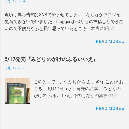
6月 05, 2024
い？描かせてもらいました。 偶然お越しいた
だき、絵本をご購入いただいたお客様には宛
近頃は専ら告知はSNSで済ませてしまい、なかなかブログを
名も入れさせていただきました。 ありがとう
更新できないでいました。bloggerはPCからの投稿しかできな
ございます！ぜひお家で楽しんで読んでもら
いので不便だなぁと長年思っていたところ（本当に3年以上前
えたら嬉しいです。 4月27日にシリーズ最終章
から移行したいと思っていた）、重い腰を上げ、別サービス
の3冊目が発売となった 『あまがえるのたんじ
READ MORE »
へ移行することにしました。 主に告知は今後もSNSを中心に
ょう』(作 たてのひろし 絵 かわしまはるこ/
発信していきますが、noteを新たに立ち上げたので、日記の
世界文化社)含む、 あまがえるシリーズも、か
ような雑感をnoteの方で更新していけたらと思います。
わしまさんがサインを入れていましたよ。 今
5/17発売『みどりのがけのふるいいえ』
https://note.com/maminakano/ bloggerで公開している過去記
ならたくさんのサイン本のご用意があります
5月 05, 2023
事の一部をnoteにも移行しています。主に、日記、レポー
ので、ぜひブックハウスカフェさんへお越し
ト、俳句、直近の告知などです。日記、レポート、俳句は10
ください！ 1作目『あまがえるのかくれんぼ』
このとちでは、むかしから ふしぎな ことが お
年ほど前の内容ばかりで、当時の自分の拙い文章を読み返す
2作目『あまがえるのぼうけん』 3作目『あま
こる。 5月17日（水）発売の絵本 『みどりの
と、人生舐め腐っていて顔から火が吹き出しそうになりまし
がえるのたんじょう』 作 たてのひろし 絵 か
がけの ふるい いえ』(作絵 なかの真実/世界文
たが、一方で現在とあまり変わらない考え方をしていたり、
わしまはるこ（世界文化社） 『ねことこと
化社)の見本が到着🌿 2021年に月刊誌として発
この視点はこれからも大切にしたいと感じるような面もあっ
り』原画展期間中にイベント2つ開催します。
READ MORE »
行された絵本がハードカバー化。 絵や文章を
て、移行をきっかけに過去の自分を読み返してみたらけっこ
ぜひチェックしてみてください！ ＜会期中イ
加筆・推敲し直し、満足のいく1冊となりまし
う面白いものだなぁと。 なので今後気が向いたらまた日記を
ベント＞ 以下、ブックハウスカフェさんの告
た。 ぜひご覧いただけたら嬉しいです。
書いていきたいと思い、スマホからも更新がラクそうなnote
知文を一部転載させていただきます。 詳しく