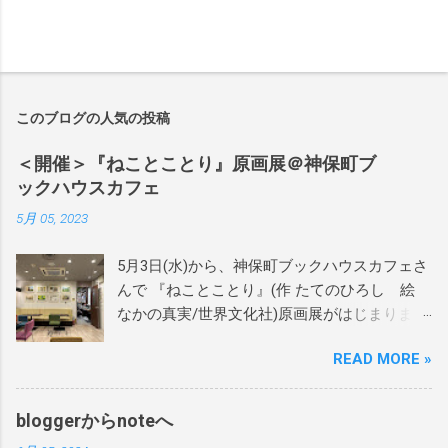
このブログの人気の投稿
＜開催＞『ねことことり』原画展＠神保町ブ
ックハウスカフェ
5月 05, 2023
5月3日(水)から、神保町ブックハウスカフェさ
んで 『ねことことり』(作 たてのひろし 絵
なかの真実/世界文化社)原画展がはじまりまし
た。 当日は絵本作家のかわしまはるこさん、
READ MORE »
近藤えりさんに設営をお手伝いをいただき、
あれよあれよという間にテキパキと綺麗に飾
りつけしていただきました。 本当にありがと
bloggerからnoteへ
うございます！ 当日はサインを60か70冊くら