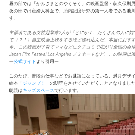
昼の部では「かみさまとのやくそく」の映画監督・荻久保則
夜の部では産婦人科医で、胎内記憶研究の第一人者である池
す。
主催者である女性起業家2人が「とにかく、たくさんの人に観
て（？！）自主映画上映をするほど惚れ込んだ、本当におす
今、この映画が子育てママなどにクチコミで広がり全国の会
Japan Film Festival Los Angeles ノミネートなど、
ー
公式サイト
より引用ー
このたび、普段お仕事などでお世話になっている、満月デザ
絵本「
ジャンプ！
」の朗読をさせていただくこととなりまし
朗読は
キッズスペース
で行います。