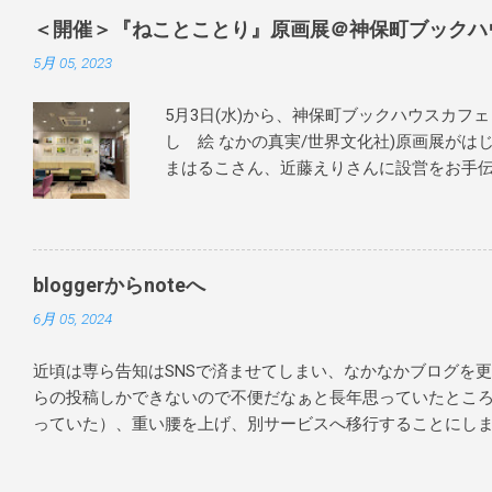
＜開催＞『ねことことり』原画展＠神保町ブックハ
5月 05, 2023
5月3日(水)から、神保町ブックハウスカフェ
し 絵 なかの真実/世界文化社)原画展がは
まはるこさん、近藤えりさんに設営をお手伝
にテキパキと綺麗に飾りつけしていただきま
当日はサインを60か70冊くらい？描かせて
本をご購入いただいたお客様には宛名も入れ
ざいます！ぜひお家で楽しんで読んでもらえ
bloggerからnoteへ
終章の3冊目が発売となった 『あまがえるの
6月 05, 2024
しまはるこ/世界文化社)含む、 あまがえ
れていましたよ。 今ならたくさんのサイン
近頃は専ら告知はSNSで済ませてしまい、なかなかブログを更新で
ハウスカフェさんへお越しください！ 1作目
らの投稿しかできないので不便だなぁと長年思っていたところ
まがえるのぼうけん』 3作目『あまがえるの
っていた）、重い腰を上げ、別サービスへ移行することにしまし
しまはるこ（世界文化社） 『ねことことり
発信していきますが、noteを新たに立ち上げたので、日記のよ
す。 ぜひチェックしてみてください！ ＜会
らと思います。 https://note.com/maminakano/ blo
ェさんの告知文を一部転載させていただきま