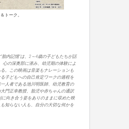
会＆トーク。
胎内記憶”は、2～4歳の子どもたちが話
は、心の深奥部に潜み、幼児期の体験によ
ある。この映画は音楽もナレーションも
なる子どもへの自己肯定ワークの過程を
第一人者である池川明医師、幼児教育の
の大門正幸教授、胎児や赤ちゃんの通訳
剣に向き合う姿をありのままに収めた映
人も知らない人も、自分の大切な何かを