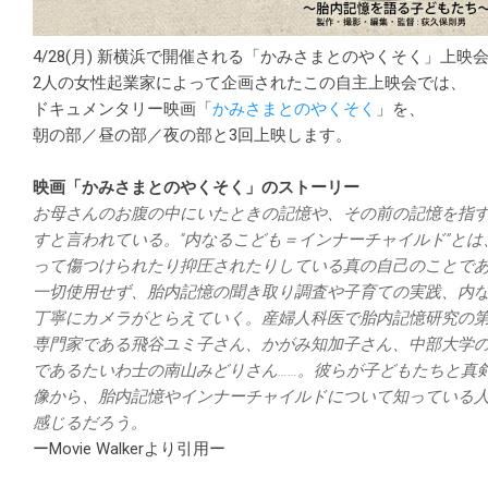
4/28(月) 新横浜で開催される「かみさまとのやくそく」上映
2人の女性起業家によって企画されたこの自主上映会では、
ドキュメンタリー映画「
かみさまとのやくそく
」を、
朝の部／昼の部／夜の部と3回上映します。
映画「かみさまとのやくそく」のストーリー
お母さんのお腹の中にいたときの記憶や、その前の記憶を指す“
すと言われている。“内なるこども＝インナーチャイルド”と
って傷つけられたり抑圧されたりしている真の自己のことで
一切使用せず、胎内記憶の聞き取り調査や子育ての実践、内
丁寧にカメラがとらえていく。産婦人科医で胎内記憶研究の
専門家である飛谷ユミ子さん、かがみ知加子さん、中部大学
であるたいわ士の南山みどりさん……。彼らが子どもたちと真
像から、胎内記憶やインナーチャイルドについて知っている
感じるだろう。
ーMovie Walkerより引用ー