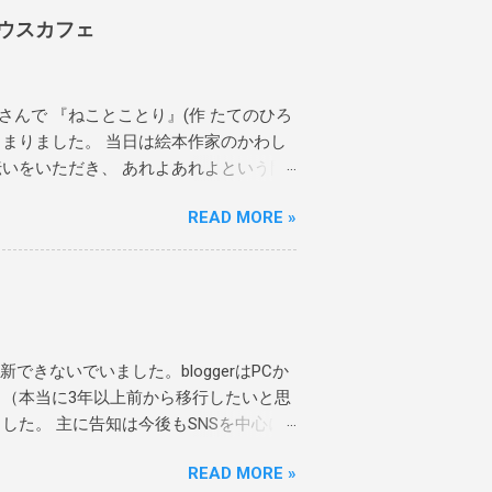
ウスカフェ
さんで 『ねことことり』(作 たてのひろ
じまりました。 当日は絵本作家のかわし
いをいただき、 あれよあれよという間
した。 本当にありがとうございます！
READ MORE »
もらいました。 偶然お越しいただき、絵
させていただきました。 ありがとうご
たら嬉しいです。 4月27日にシリーズ最
たんじょう』(作 たてのひろし 絵 かわ
るシリーズも、かわしまさんがサインを入
本のご用意がありますので、ぜひブック
きないでいました。bloggerはPCか
『あまがえるのかくれんぼ』 2作目『あ
（本当に3年以上前から移行したいと思
たんじょう』 作 たてのひろし 絵 かわ
た。 主に告知は今後もSNSを中心に
』原画展期間中にイベント2つ開催しま
うな雑感をnoteの方で更新していけた
期中イベント＞ 以下、ブックハウスカフ
READ MORE »
ggerで公開している過去記事の一部をnoteにも移行
す。 詳しくはこちらのイベントページ