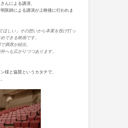
男さんによる講演、
川明医師による講演が上映後に行われま
てほしい」その想いから本業を投げ打っ
すめできる映画です。
場で満席が続出。
この映画は海外へも広がりつつあります。
イン様と協賛というカタチで、
た。