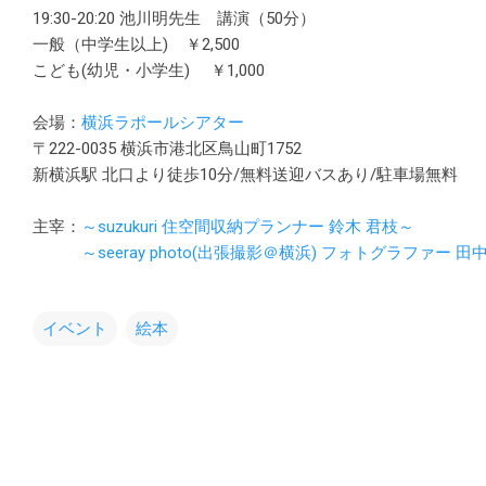
19:30-20:20 池川明先生 講演（50分）
一般（中学生以上) ￥2,500
こども(幼児・小学生) ￥1,000
会場：
横浜ラポールシアター
〒222-0035 横浜市港北区鳥山町1752
新横浜駅 北口より徒歩10分/無料送迎バスあり/駐車場無料
主宰：
～suzukuri 住空間収納プランナー 鈴木 君枝～
～seeray photo(出張撮影＠横浜) フォトグラファー 
イベント
絵本
コ
メ
ン
ト