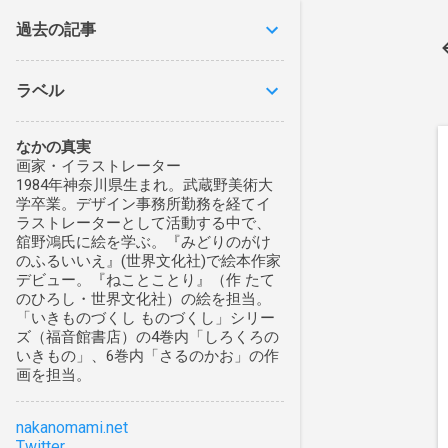
過去の記事
ラベル
なかの真実
画家・イラストレーター
1984年神奈川県生まれ。武蔵野美術大
学卒業。デザイン事務所勤務を経てイ
ラストレーターとして活動する中で、
舘野鴻氏に絵を学ぶ。『みどりのがけ
のふるいいえ』(世界文化社)で絵本作家
デビュー。『ねことことり』（作 たて
のひろし・世界文化社）の絵を担当。
「いきものづくし ものづくし」シリー
ズ（福音館書店）の4巻内「しろくろの
いきもの」、6巻内「さるのかお」の作
画を担当。
nakanomami.net
Twitter