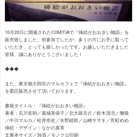
10月20日に開催されたCOMITIAで『挿絵がおおきい物語』を
販売致しました。初参加でしたが、多くの方にお手に取って
いただき、とっても嬉しかったです。お越しいただきました
皆様、誠にありがとうございました！
◆◆◆
また、東京都大田区のマルカフェで『挿絵がおおきい物語』
を委託販売させて頂いております。
書籍タイトル：『挿絵がおおきい物語』
著者：石川友助／葛城美保子／北大路京介／鈴木清涜／働猫
／中川マルカ／松井崇史／矢野錆助／山崎ササキ／宵町めめ
挿絵・デザイン：なかの真実
文庫本サイズ／36頁／モノクロ印刷