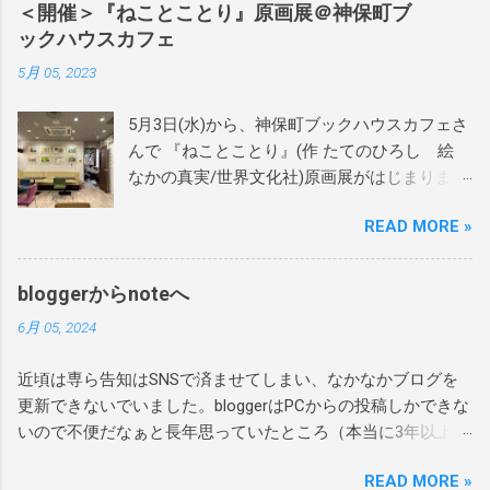
＜開催＞『ねことことり』原画展＠神保町ブ
ックハウスカフェ
5月 05, 2023
5月3日(水)から、神保町ブックハウスカフェさ
んで 『ねことことり』(作 たてのひろし 絵
なかの真実/世界文化社)原画展がはじまりまし
た。 当日は絵本作家のかわしまはるこさん、
READ MORE »
近藤えりさんに設営をお手伝いをいただき、
あれよあれよという間にテキパキと綺麗に飾
りつけしていただきました。 本当にありがと
bloggerからnoteへ
うございます！ 当日はサインを60か70冊くら
6月 05, 2024
い？描かせてもらいました。 偶然お越しいた
だき、絵本をご購入いただいたお客様には宛
近頃は専ら告知はSNSで済ませてしまい、なかなかブログを
名も入れさせていただきました。 ありがとう
更新できないでいました。bloggerはPCからの投稿しかできな
ございます！ぜひお家で楽しんで読んでもら
いので不便だなぁと長年思っていたところ（本当に3年以上前
えたら嬉しいです。 4月27日にシリーズ最終章
から移行したいと思っていた）、重い腰を上げ、別サービス
の3冊目が発売となった 『あまがえるのたんじ
READ MORE »
へ移行することにしました。 主に告知は今後もSNSを中心に